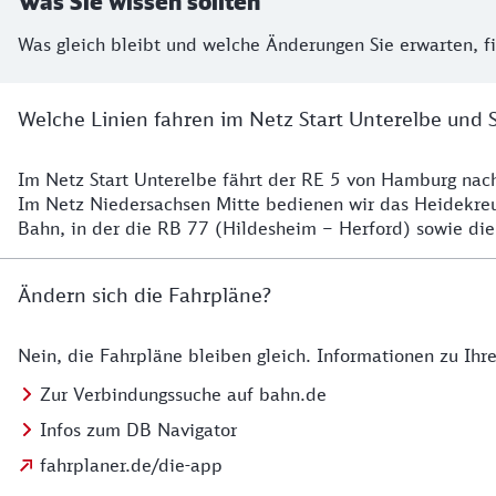
Was Sie wissen sollten
Was gleich bleibt und welche Änderungen Sie erwarten, f
Welche Linien fahren im Netz Start Unterelbe und 
Im Netz Start Unterelbe fährt der RE 5 von Hamburg na
Details
Im Netz Niedersachsen Mitte bedienen wir das Heidekr
Bahn, in der die RB 77 (Hildesheim – Herford) sowie die
Ändern sich die Fahrpläne?
Nein, die Fahrpläne bleiben gleich. Informationen zu Ih
Details zu den Fahrplänen
Zur Verbindungssuche auf bahn.de
Infos zum DB Navigator
fahrplaner.de/die-app