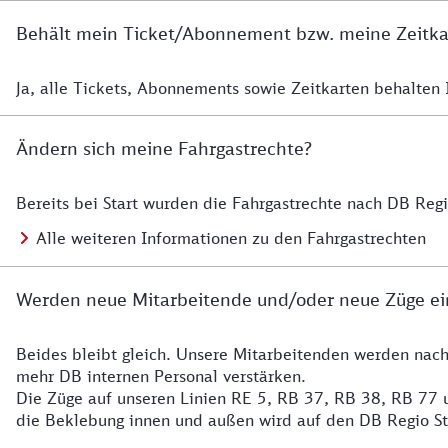
Behält mein Ticket/Abonnement bzw. meine Zeitkart
Ja, alle Tickets, Abonnements sowie Zeitkarten behalten Ih
Details zur Zeitkarte
Ändern sich meine Fahrgastrechte?
Bereits bei Start wurden die Fahrgastrechte nach DB Reg
Details zu Fahrgastrechten
Alle weiteren Informationen zu den Fahrgastrechten
Werden neue Mitarbeitende und/oder neue Züge ei
Beides bleibt gleich. Unsere Mitarbeitenden werden nac
Details zu den Mitarbeitenden
mehr DB internen Personal verstärken.
Die Züge auf unseren Linien RE 5, RB 37, RB 38, RB 77 u
die Beklebung innen und außen wird auf den DB Regio S