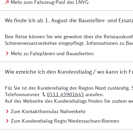
Mehr zum Fahrzeug-Pool der LNVG
Wo finde ich ab 1. August die Baustellen- und Ersat
Ihre Reise können Sie wie gewohnt über die Reiseauskunft
Details zu Baustelle
Schienenersatzverkehre eingepflegt. Informationen zu Ba
Mehr zu Fahrplänen und Bauarbeiten
Wie erreiche ich den Kundendialog / wo kann ich Fr
Für Sie ist der Kundendialog der Region Nord zuständig. 
Details zu Kontakt
Telefonnummer
0511 45901645
anrufen.
Auf der Webseite des Kundendialogs finden Sie zudem we
Zum Kontaktformular Nahverkehr
Zum Kundendialog Regio Niedersachsen-Bremen