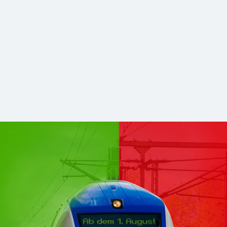
hsen Mitte kommen zu DB Regio
stabilerer und zukunftsfähiger Nahverkehr. Für Sie bleibt