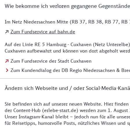
Wie bekomme ich verloren gegangene Gegenstände
Im Netz Niedersachsen Mitte (RB 37, RB 38, RB 77, RB 7
Details zu Kontakt
Zum Fundservice auf bahn.de
Auf der Linie RE 5 Hamburg - Cuxhaven (Netz Unterelbe)
Cuxhaven aufbewahrt und können von dort abgeholt werde
Zum Fundservice der Stadt Cuxhaven
Zum Kundendialog der DB Regio Niedersachsen & Br
Ändern sich Webseite und / oder Social-Media-Kanä
Sie befinden sich auf unserer neuen Website. Hier finden
Details zur Website
der Content-Hub (erlebe-start.de) werden zum 1. August 
Unser Instagram-Kanal bleibt – jedoch nun für alle unse
für Reisetipps, humorvolle Posts, nützliches Wissen und