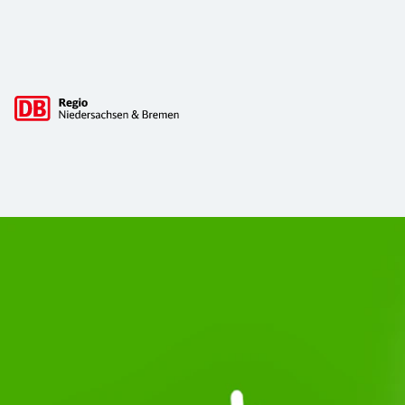
Hauptnavigation
Start Unterelbe und Start Niedersac
Ab August 2026 ist Start Teil der DB Regio. Ziel ist ein 