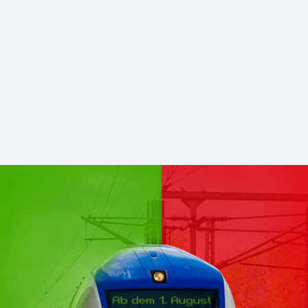
hsen Mitte kommen zu DB Regio
stabilerer und zukunftsfähiger Nahverkehr. Für Sie bleibt