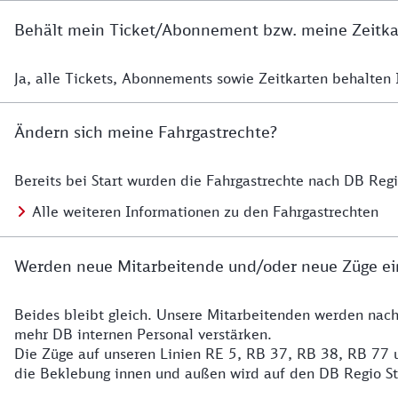
Behält mein Ticket/Abonnement bzw. meine Zeitkart
Ja, alle Tickets, Abonnements sowie Zeitkarten behalten Ih
Details zur Zeitkarte
Ändern sich meine Fahrgastrechte?
Bereits bei Start wurden die Fahrgastrechte nach DB Reg
Details zu Fahrgastrechten
Alle weiteren Informationen zu den Fahrgastrechten
Werden neue Mitarbeitende und/oder neue Züge ei
Beides bleibt gleich. Unsere Mitarbeitenden werden nac
Details zu den Mitarbeitenden
mehr DB internen Personal verstärken.
Die Züge auf unseren Linien RE 5, RB 37, RB 38, RB 77 u
die Beklebung innen und außen wird auf den DB Regio S