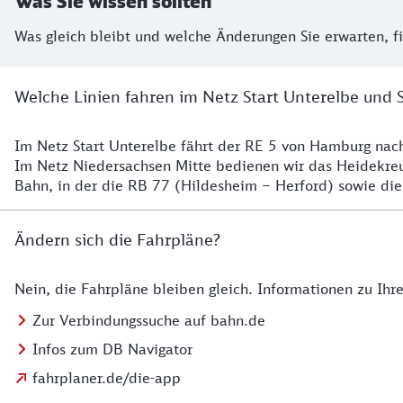
Was Sie wissen sollten
Was gleich bleibt und welche Änderungen Sie erwarten, f
Welche Linien fahren im Netz Start Unterelbe und 
Im Netz Start Unterelbe fährt der RE 5 von Hamburg na
Details
Im Netz Niedersachsen Mitte bedienen wir das Heidekr
Bahn, in der die RB 77 (Hildesheim – Herford) sowie die
Ändern sich die Fahrpläne?
Nein, die Fahrpläne bleiben gleich. Informationen zu Ih
Details zu den Fahrplänen
Zur Verbindungssuche auf bahn.de
Infos zum DB Navigator
fahrplaner.de/die-app