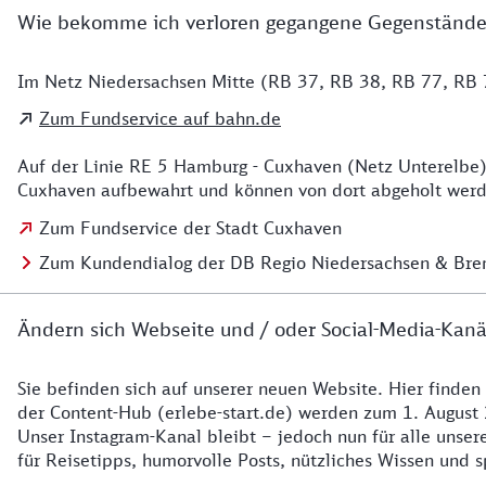
Wie bekomme ich verloren gegangene Gegenstände
Im Netz Niedersachsen Mitte (RB 37, RB 38, RB 77, RB 7
Details zu Kontakt
Zum Fundservice auf bahn.de
Auf der Linie RE 5 Hamburg - Cuxhaven (Netz Unterelbe)
Cuxhaven aufbewahrt und können von dort abgeholt werde
Zum Fundservice der Stadt Cuxhaven
Zum Kundendialog der DB Regio Niedersachsen & Br
Ändern sich Webseite und / oder Social-Media-Kanä
Sie befinden sich auf unserer neuen Website. Hier finden
Details zur Website
der Content-Hub (erlebe-start.de) werden zum 1. August 
Unser Instagram-Kanal bleibt – jedoch nun für alle unse
für Reisetipps, humorvolle Posts, nützliches Wissen und