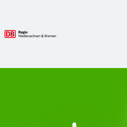
Hauptnavigation
Start Unterelbe und Start Niedersac
Ab August 2026 ist Start Teil der DB Regio. Ziel ist ein 