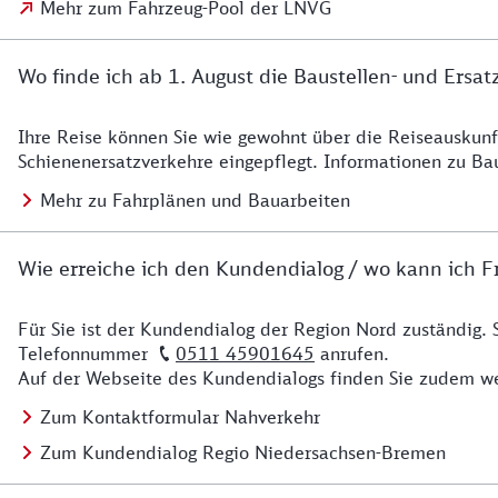
Mehr zum Fahrzeug-Pool der LNVG
Wo finde ich ab 1. August die Baustellen- und Ersat
Ihre Reise können Sie wie gewohnt über die Reiseauskunft
Details zu Baustelle
Schienenersatzverkehre eingepflegt. Informationen zu Ba
Mehr zu Fahrplänen und Bauarbeiten
Wie erreiche ich den Kundendialog / wo kann ich Fr
Für Sie ist der Kundendialog der Region Nord zuständig. 
Details zu Kontakt
Telefonnummer
0511 45901645
anrufen.
Auf der Webseite des Kundendialogs finden Sie zudem we
Zum Kontaktformular Nahverkehr
Zum Kundendialog Regio Niedersachsen-Bremen