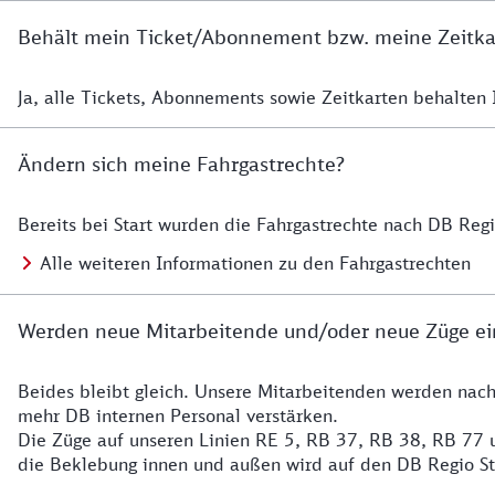
Behält mein Ticket/Abonnement bzw. meine Zeitkart
Ja, alle Tickets, Abonnements sowie Zeitkarten behalten Ih
Details zur Zeitkarte
Ändern sich meine Fahrgastrechte?
Bereits bei Start wurden die Fahrgastrechte nach DB Reg
Details zu Fahrgastrechten
Alle weiteren Informationen zu den Fahrgastrechten
Werden neue Mitarbeitende und/oder neue Züge ei
Beides bleibt gleich. Unsere Mitarbeitenden werden nac
Details zu den Mitarbeitenden
mehr DB internen Personal verstärken.
Die Züge auf unseren Linien RE 5, RB 37, RB 38, RB 77 u
die Beklebung innen und außen wird auf den DB Regio S