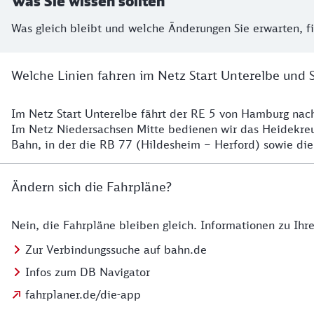
Was Sie wissen sollten
Was gleich bleibt und welche Änderungen Sie erwarten, f
Welche Linien fahren im Netz Start Unterelbe und 
Im Netz Start Unterelbe fährt der RE 5 von Hamburg na
Details
Im Netz Niedersachsen Mitte bedienen wir das Heidekr
Bahn, in der die RB 77 (Hildesheim – Herford) sowie die
Ändern sich die Fahrpläne?
Nein, die Fahrpläne bleiben gleich. Informationen zu Ih
Details zu den Fahrplänen
Zur Verbindungssuche auf bahn.de
Infos zum DB Navigator
fahrplaner.de/die-app