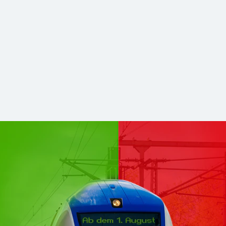
hsen Mitte kommen zu DB Regio
stabilerer und zukunftsfähiger Nahverkehr. Für Sie bleibt