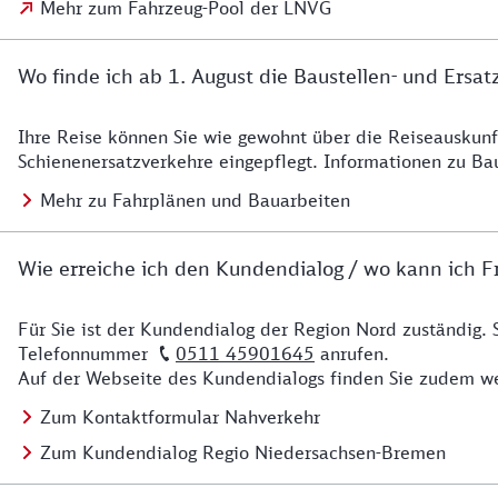
Mehr zum Fahrzeug-Pool der LNVG
Wo finde ich ab 1. August die Baustellen- und Ersat
Ihre Reise können Sie wie gewohnt über die Reiseauskunft
Details zu Baustelle
Schienenersatzverkehre eingepflegt. Informationen zu Ba
Mehr zu Fahrplänen und Bauarbeiten
Wie erreiche ich den Kundendialog / wo kann ich Fr
Für Sie ist der Kundendialog der Region Nord zuständig. 
Details zu Kontakt
Telefonnummer
0511 45901645
anrufen.
Auf der Webseite des Kundendialogs finden Sie zudem we
Zum Kontaktformular Nahverkehr
Zum Kundendialog Regio Niedersachsen-Bremen