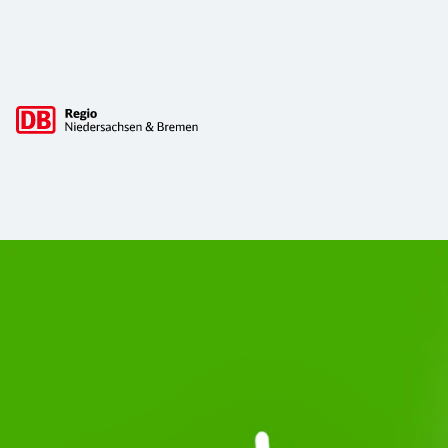
Hauptnavigation
Start Unterelbe und Start Niedersac
Ab August 2026 ist Start Teil der DB Regio. Ziel ist ein 