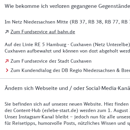
Wie bekomme ich verloren gegangene Gegenstände
Im Netz Niedersachsen Mitte (RB 37, RB 38, RB 77, RB 7
Details zu Kontakt
Zum Fundservice auf bahn.de
Auf der Linie RE 5 Hamburg - Cuxhaven (Netz Unterelbe)
Cuxhaven aufbewahrt und können von dort abgeholt werde
Zum Fundservice der Stadt Cuxhaven
Zum Kundendialog der DB Regio Niedersachsen & Br
Ändern sich Webseite und / oder Social-Media-Kanä
Sie befinden sich auf unserer neuen Website. Hier finden
Details zur Website
der Content-Hub (erlebe-start.de) werden zum 1. August 
Unser Instagram-Kanal bleibt – jedoch nun für alle unse
für Reisetipps, humorvolle Posts, nützliches Wissen und